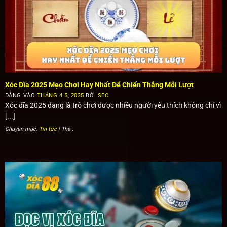
Xóc Đĩa 2025 Mẹo Chơi Hay Nhất Để Chiến Thắng Mỗi Lượt
ĐĂNG VÀO
THÁNG 4 5, 2025
BỞI
SEO
Xóc đĩa 2025 đang là trò chơi được nhiều người yêu thích không chỉ vì
[...]
Chuyên mục:
Tin tức
| Thẻ
.