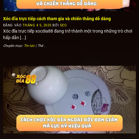
Xóc đĩa trực tiếp cách tham gia và chiến thắng dễ dàng
ĐĂNG VÀO
THÁNG 4 5, 2025
BỞI
SEO
Xóc đĩa trực tiếp xocdia88 đang trở thành một trong những trò chơi
hấp dẫn [...]
Chuyên mục:
Tin tức
| Thẻ
.