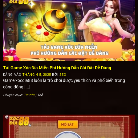
Tải Game Xóc Đĩa Miễn Phí Hướng Dẫn Cài Đặt Dễ Dàng
ĐĂNG VÀO
THÁNG 4 5, 2025
BỞI
SEO
Game xocdia88 luôn là trò chơi được yêu thích và phổ biến trong
cộng đồng [...]
Chuyên mục:
Tin tức
| Thẻ
.