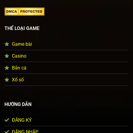
THỂ LOẠI GAME
Game bài
Casino
Bắn cá
Xổ số
HƯỚNG DẪN
ĐĂNG KÝ
ĐĂNG NHẬP