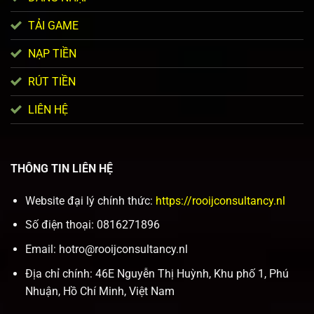
TẢI GAME
NẠP TIỀN
RÚT TIỀN
LIÊN HỆ
THÔNG TIN LIÊN HỆ
Website đại lý chính thức:
https://rooijconsultancy.nl
Số điện thoại: 0816271896
Email:
hotro@rooijconsultancy.nl
Địa chỉ chính: 46E Nguyễn Thị Huỳnh, Khu phố 1, Phú
Nhuận, Hồ Chí Minh, Việt Nam