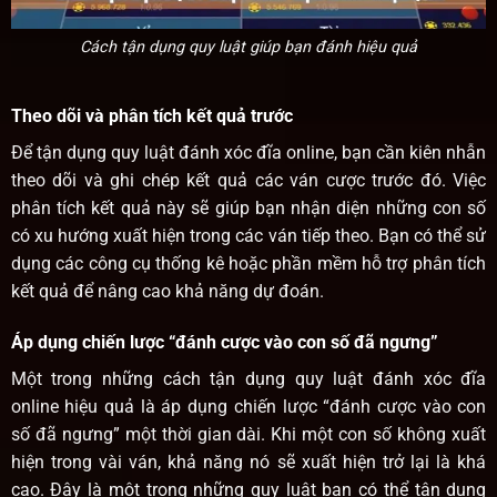
Cách tận dụng quy luật giúp bạn đánh hiệu quả
Theo dõi và phân tích kết quả trước
Để tận dụng quy luật đánh xóc đĩa online, bạn cần kiên nhẫn
theo dõi và ghi chép kết quả các ván cược trước đó. Việc
phân tích kết quả này sẽ giúp bạn nhận diện những con số
có xu hướng xuất hiện trong các ván tiếp theo. Bạn có thể sử
dụng các công cụ thống kê hoặc phần mềm hỗ trợ phân tích
kết quả để nâng cao khả năng dự đoán.
Áp dụng chiến lược “đánh cược vào con số đã ngưng”
Một trong những cách tận dụng quy luật đánh xóc đĩa
online hiệu quả là áp dụng chiến lược “đánh cược vào con
số đã ngưng” một thời gian dài. Khi một con số không xuất
hiện trong vài ván, khả năng nó sẽ xuất hiện trở lại là khá
cao. Đây là một trong những quy luật bạn có thể tận dụng