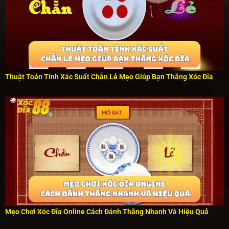
Thuật Toán Tính Xác Suất Chẵn Lẻ Mẹo Giúp Bạn Thắng Xóc Đĩa
Mẹo Chơi Xóc Đĩa Online Cách Đánh Thắng Nhanh Và Hiệu Quả