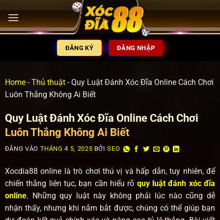
ĐĂNG KÝ
ĐĂNG NHẬP
Home
-
Thủ thuật
-
Quy Luật Đánh Xóc Đĩa Online Cách Chơi
Luôn Thắng Không Ai Biết
Quy Luật Đánh Xóc Đĩa Online Cách Chơi
Luôn Thắng Không Ai Biết
ĐĂNG VÀO
THÁNG 4 5, 2025
BỞI
SEO
Xocdia88 online là trò chơi thú vị và hấp dẫn, tuy nhiên, để
chiến thắng liên tục, bạn cần hiểu rõ
quy luật đánh xóc đĩa
online
. Những quy luật này không phải lúc nào cũng dễ
nhận thấy, nhưng khi nắm bắt được, chúng có thể giúp bạn