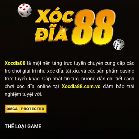
Xocdia88
là một nền tảng trực tuyến chuyên cung cấp các
trò chơi giải trí như xóc đĩa, tài xỉu, và các sản phẩm casino
trực tuyến khác. Cập nhật tin tức, hướng dẫn chi tiết cách
chơi xóc đĩa online tại
Xocdia88.com.vc
đảm bảo trải
nghiệm tuyệt vời.
THỂ LOẠI GAME