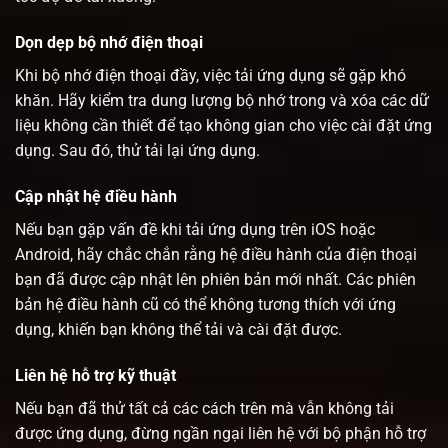
Dọn dẹp bộ nhớ điện thoại
Khi bộ nhớ điện thoại đầy, việc tải ứng dụng sẽ gặp khó
khăn. Hãy kiểm tra dung lượng bộ nhớ trong và xóa các dữ
liệu không cần thiết để tạo không gian cho việc cài đặt ứng
dụng. Sau đó, thử tải lại ứng dụng.
Cập nhật hệ điều hành
Nếu bạn gặp vấn đề khi tải ứng dụng trên iOS hoặc
Android, hãy chắc chắn rằng hệ điều hành của điện thoại
bạn đã được cập nhật lên phiên bản mới nhất. Các phiên
bản hệ điều hành cũ có thể không tương thích với ứng
dụng, khiến bạn không thể tải và cài đặt được.
Liên hệ hỗ trợ kỹ thuật
Nếu bạn đã thử tất cả các cách trên mà vẫn không tải
được ứng dụng, đừng ngần ngại liên hệ với bộ phận hỗ trợ