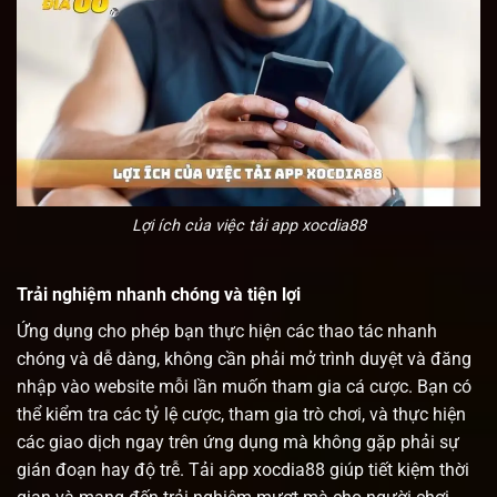
Lợi ích của việc tải app xocdia88
Trải nghiệm nhanh chóng và tiện lợi
Ứng dụng cho phép bạn thực hiện các thao tác nhanh
chóng và dễ dàng, không cần phải mở trình duyệt và đăng
nhập vào website mỗi lần muốn tham gia cá cược. Bạn có
thể kiểm tra các tỷ lệ cược, tham gia trò chơi, và thực hiện
các giao dịch ngay trên ứng dụng mà không gặp phải sự
gián đoạn hay độ trễ. Tải app xocdia88 giúp tiết kiệm thời