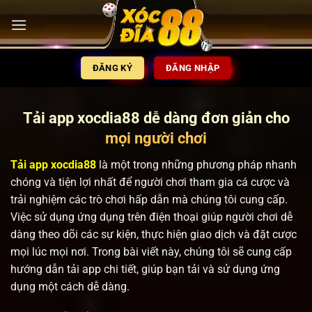
ĐĂNG KÝ
ĐĂNG NHẬP
Tải app xocdia88 dễ dàng đơn giản cho
mọi người chơi
Tải app xocdia88
là một trong những phương pháp nhanh
chóng và tiện lợi nhất để người chơi tham gia cá cược và
trải nghiệm các trò chơi hấp dẫn mà chúng tôi cung cấp.
Việc sử dụng ứng dụng trên điện thoại giúp người chơi dễ
dàng theo dõi các sự kiện, thực hiện giao dịch và đặt cược
mọi lúc mọi nơi. Trong bài viết này, chúng tôi sẽ cung cấp
hướng dẫn tải app chi tiết, giúp bạn tải và sử dụng ứng
dụng một cách dễ dàng.