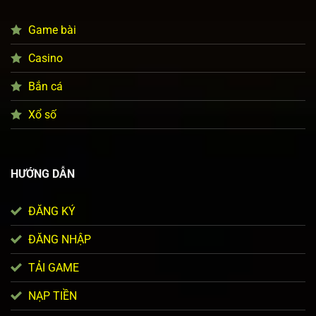
Game bài
Casino
Bắn cá
Xổ số
HƯỚNG DẪN
ĐĂNG KÝ
ĐĂNG NHẬP
TẢI GAME
NẠP TIỀN