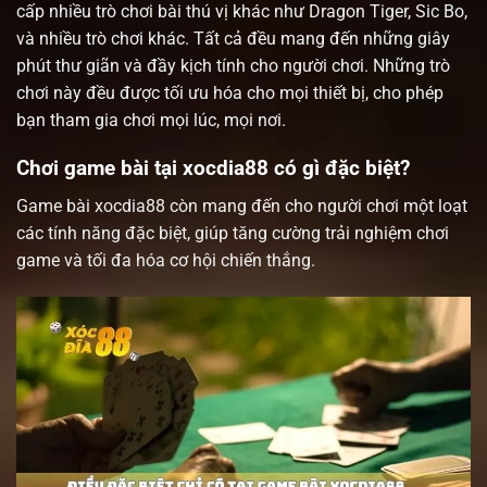
cấp nhiều trò chơi bài thú vị khác như Dragon Tiger, Sic Bo,
và nhiều trò chơi khác. Tất cả đều mang đến những giây
phút thư giãn và đầy kịch tính cho người chơi. Những trò
chơi này đều được tối ưu hóa cho mọi thiết bị, cho phép
bạn tham gia chơi mọi lúc, mọi nơi.
Chơi game bài tại xocdia88 có gì đặc biệt?
Game bài xocdia88 còn mang đến cho người chơi một loạt
các tính năng đặc biệt, giúp tăng cường trải nghiệm chơi
game và tối đa hóa cơ hội chiến thắng.