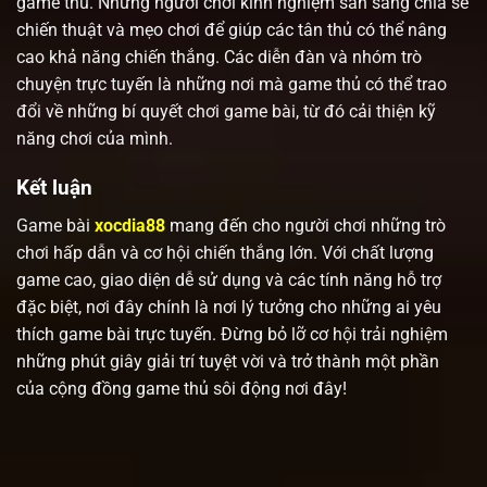
game thủ. Những người chơi kinh nghiệm sẵn sàng chia sẻ
chiến thuật và mẹo chơi để giúp các tân thủ có thể nâng
cao khả năng chiến thắng. Các diễn đàn và nhóm trò
chuyện trực tuyến là những nơi mà game thủ có thể trao
đổi về những bí quyết chơi game bài, từ đó cải thiện kỹ
năng chơi của mình.
Kết luận
Game bài
xocdia88
mang đến cho người chơi những trò
chơi hấp dẫn và cơ hội chiến thắng lớn. Với chất lượng
game cao, giao diện dễ sử dụng và các tính năng hỗ trợ
đặc biệt, nơi đây chính là nơi lý tưởng cho những ai yêu
thích game bài trực tuyến. Đừng bỏ lỡ cơ hội trải nghiệm
những phút giây giải trí tuyệt vời và trở thành một phần
của cộng đồng game thủ sôi động nơi đây!