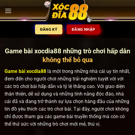
ĐĂNG KÝ
ĐĂNG NHẬP
Game bài xocdia88 những trò chơi hấp dẫn
không thể bỏ qua
Game bài xocdia88
là một trong những nhà cái uy tín nhất,
đem đến cho người chơi những trải nghiệm tuyệt vời với
các trò chơi bài hấp dẫn và tỷ lệ thắng cao. Với giao diện
thân thiện, dễ sử dụng và những tính năng độc đáo, nhà
cái đã và đang trở thành sự lựa chọn hàng đầu của những
tín đồ yêu thích các trò chơi bài. Tại đây, người chơi không
chỉ được tham gia các game bài truyền thống mà còn có
thể thử sức với những trò chơi mới mẻ, thú vị.