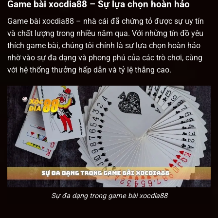
Game bài xocdia88 – Sự lựa chọn hoàn hảo
Game bài xocdia88 – nhà cái đã chứng tỏ được sự uy tín
và chất lượng trong nhiều năm qua. Với những tín đồ yêu
thích game bài, chúng tôi chính là sự lựa chọn hoàn hảo
nhờ vào sự đa dạng và phong phú của các trò chơi, cùng
với hệ thống thưởng hấp dẫn và tỷ lệ thắng cao.
Sự đa dạng trong game bài xocdia88