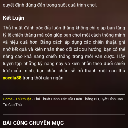
quyết định đúng đắn trong suốt quá trình chơi.
Kết Luận
Thủ thuật đánh xóc đĩa luôn thắng không chỉ giúp bạn tăng
tỷ lệ chiến thắng mà còn giúp bạn chơi một cách thông minh
và hiệu quả hơn. Bằng cách áp dụng các chiến thuật, ghi
nhớ kết quả và kiên nhẫn theo dõi các xu hướng, bạn có thể
nâng cao khả năng chiến thắng trong mỗi ván cược. Hãy
luyện tập những kỹ năng này và kiên nhẫn theo đuổi chiến
lược của mình, bạn chắc chắn sẽ trở thành một cao thủ
xocdia88
trong thời gian ngắn!
Home
-
Thủ thuật
-
Thủ Thuật Đánh Xóc Đĩa Luôn Thắng Bí Quyết Đỉnh Cao
Từ Cao Thủ
BÀI CÙNG CHUYÊN MỤC