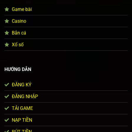
Game bài
Casino
Bắn cá
Xổ số
HƯỚNG DẪN
ĐĂNG KÝ
ĐĂNG NHẬP
TẢI GAME
NẠP TIỀN
RÚT TIỀN