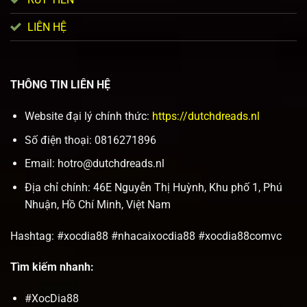
LIÊN HỆ
THÔNG TIN LIÊN HỆ
Website đại lý chính thức:
https://dutchdreads.nl
Số điện thoại: 0816271896
Email:
hotro@dutchdreads.nl
Địa chỉ chính: 46E Nguyễn Thị Huỳnh, Khu phố 1, Phú
Nhuận, Hồ Chí Minh, Việt Nam
Hashtag: #xocdia88 #nhacaixocdia88 #xocdia88comvc
Tìm kiếm nhanh:
#XocDia88