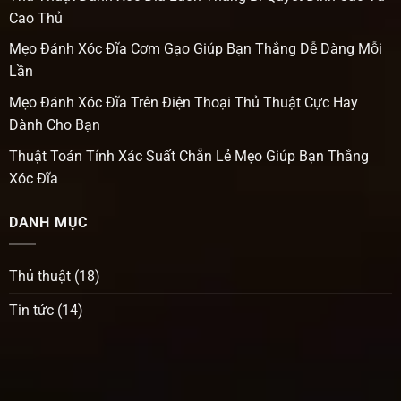
Cao Thủ
Mẹo Đánh Xóc Đĩa Cơm Gạo Giúp Bạn Thắng Dễ Dàng Mỗi
Lần
Mẹo Đánh Xóc Đĩa Trên Điện Thoại Thủ Thuật Cực Hay
Dành Cho Bạn
Thuật Toán Tính Xác Suất Chẵn Lẻ Mẹo Giúp Bạn Thắng
Xóc Đĩa
DANH MỤC
Thủ thuật
(18)
Tin tức
(14)