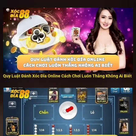
Quy Luật Đánh Xóc Đĩa Online Cách Chơi Luôn Thắng Không Ai Biết