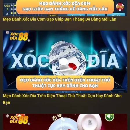
Mẹo Đánh Xóc Đĩa Cơm Gạo Giúp Bạn Thắng Dễ Dàng Mỗi Lần
Mẹo Đánh Xóc Đĩa Trên Điện Thoại Thủ Thuật Cực Hay Dành Cho
Bạn