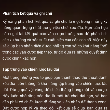
Phân tích kết quả và ghi chú
Kỹ năng phân tích kết quả và ghi chú là một trong những kỹ
năng quan trọng nhất trong việc chơi xóc đĩa. Bạn cần học
cách ghi lại kết quả các ván cược trước, sau đó phân tích
các xu hướng và xác suất xuất hiện của các con số. Việc này
sẽ giúp bạn nhận diện được những con số có khả năng “nổ”
trong các ván cược tiếp theo, từ đó đưa ra những quyết định
cược chính xác hơn.
Tập trung vào chiến lược lâu dài
Một trong những yếu tố giúp bạn thành thạo thủ thuật đánh
xóc đĩa luôn thắng là khả năng tập trung vào chiến lược lâu
dài. Đừng quá vội vàng để chiến thắng trong một ván cược.
Hãy luôn nhớ rằng xóc đĩa là một trò chơi dài hạn, và bạn
cần phải có chiến lược rõ ràng và kiên nhẫn để thành công.
Đặt cược hợp lý và theo dõi kết quả sẽ giúp bạn đưa ra