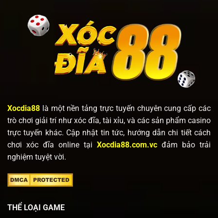
Xocdia88
là một nền tảng trực tuyến chuyên cung cấp các
trò chơi giải trí như xóc đĩa, tài xỉu, và các sản phẩm casino
trực tuyến khác. Cập nhật tin tức, hướng dẫn chi tiết cách
chơi xóc đĩa online tại
Xocdia88.com.vc
đảm bảo trải
nghiệm tuyệt vời.
THỂ LOẠI GAME