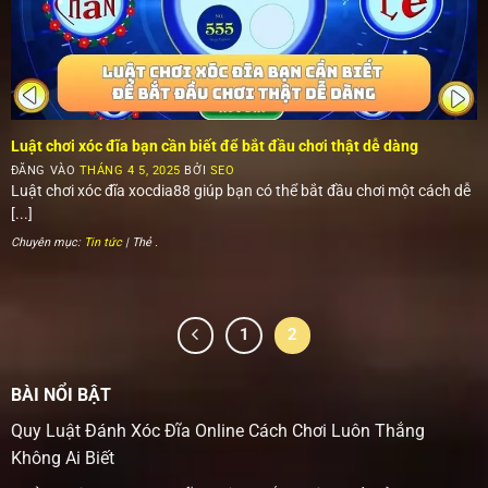
Luật chơi xóc đĩa bạn cần biết để bắt đầu chơi thật dễ dàng
ĐĂNG VÀO
THÁNG 4 5, 2025
BỞI
SEO
Luật chơi xóc đĩa xocdia88 giúp bạn có thể bắt đầu chơi một cách dễ
[...]
Chuyên mục:
Tin tức
| Thẻ
.
1
2
BÀI NỔI BẬT
Quy Luật Đánh Xóc Đĩa Online Cách Chơi Luôn Thắng
Không Ai Biết