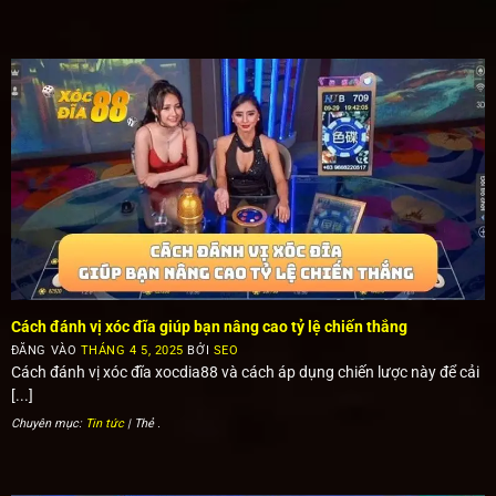
Cách đánh vị xóc đĩa giúp bạn nâng cao tỷ lệ chiến thắng
ĐĂNG VÀO
THÁNG 4 5, 2025
BỞI
SEO
Cách đánh vị xóc đĩa xocdia88 và cách áp dụng chiến lược này để cải
[...]
Chuyên mục:
Tin tức
| Thẻ
.