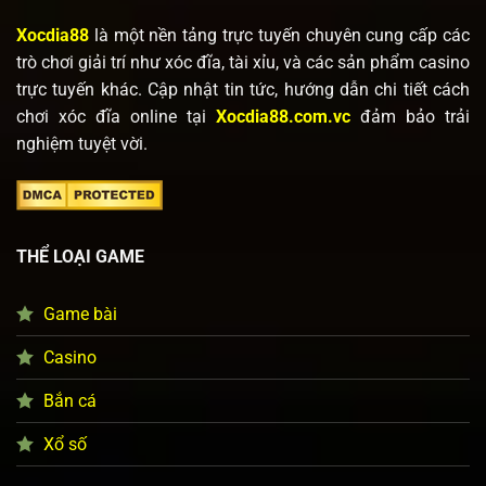
Xocdia88
là một nền tảng trực tuyến chuyên cung cấp các
trò chơi giải trí như xóc đĩa, tài xỉu, và các sản phẩm casino
trực tuyến khác. Cập nhật tin tức, hướng dẫn chi tiết cách
chơi xóc đĩa online tại
Xocdia88.com.vc
đảm bảo trải
nghiệm tuyệt vời.
THỂ LOẠI GAME
Game bài
Casino
Bắn cá
Xổ số