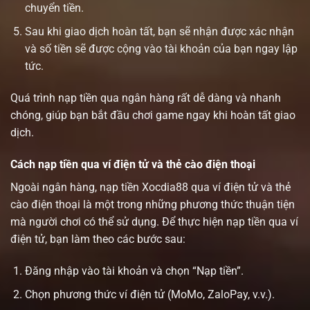
chuyển tiền.
Sau khi giao dịch hoàn tất, bạn sẽ nhận được xác nhận
và số tiền sẽ được cộng vào tài khoản của bạn ngay lập
tức.
Quá trình nạp tiền qua ngân hàng rất dễ dàng và nhanh
chóng, giúp bạn bắt đầu chơi game ngay khi hoàn tất giao
dịch.
Cách nạp tiền qua ví điện tử và thẻ cào điện thoại
Ngoài ngân hàng, nạp tiền Xocdia88 qua ví điện tử và thẻ
cào điện thoại là một trong những phương thức thuận tiện
mà người chơi có thể sử dụng. Để thực hiện nạp tiền qua ví
điện tử, bạn làm theo các bước sau:
Đăng nhập vào tài khoản và chọn “Nạp tiền”.
Chọn phương thức ví điện tử (MoMo, ZaloPay, v.v.).