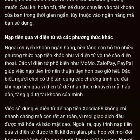
muốn. Sau khi hoàn tất, tiền sẽ được chuyển vào tài khoản
của bạn trong thời gian ngắn, tùy thuộc vào ngân hàng mà
bạn sử dụng.
Nạp tiền qua ví điện tử và các phương thức khác
Ngoài chuyển khoản ngân hàng, nền tảng còn hỗ trợ nhiều
phương thức nạp tiền khác như ví điện tử và thẻ cào điện
thoại. Các ví điện tử phổ biến như MoMo, ZaloPay, PayPal
giúp việc nạp tiền trở nên thuận tiện hơn bao giờ hết. Đặc
biệt, người chơi có thể tận dụng các chương trình ưu đãi
khi nạp tiền qua ví điện tử để nhận thêm khuyến mãi hấp
dẫn, tăng giá trị tài khoản của mình.
Việc sử dụng ví điện tử để nạp tiền Xocdia88 không chỉ
nhanh chóng mà còn rất an toàn, vì mọi giao dịch đều
được mã hóa và bảo mật cao. Ngoài ra, quy trình nạp tiền
qua ví điện tử được thiết kế đơn giản, phù hợp với mọi đối
tượng người chơi, từ người mới đến người lâu năm. Người