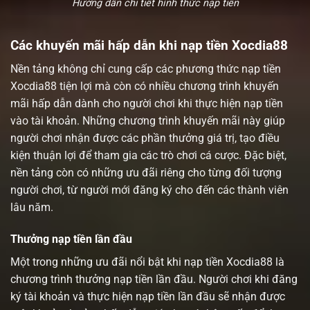
Hướng dẫn chi tiết hình thức nạp tiền
Các khuyến mãi hấp dẫn khi nạp tiền Xocdia88
Nền tảng không chỉ cung cấp các phương thức nạp tiền
Xocdia88 tiện lợi mà còn có nhiều chương trình khuyến
mãi hấp dẫn dành cho người chơi khi thực hiện nạp tiền
vào tài khoản. Những chương trình khuyến mãi này giúp
người chơi nhận được các phần thưởng giá trị, tạo điều
kiện thuận lợi để tham gia các trò chơi cá cược. Đặc biệt,
nền tảng còn có những ưu đãi riêng cho từng đối tượng
người chơi, từ người mới đăng ký cho đến các thành viên
lâu năm.
Thưởng nạp tiền lần đầu
Một trong những ưu đãi nổi bật khi nạp tiền Xocdia88 là
chương trình thưởng nạp tiền lần đầu. Người chơi khi đăng
ký tài khoản và thực hiện nạp tiền lần đầu sẽ nhận được