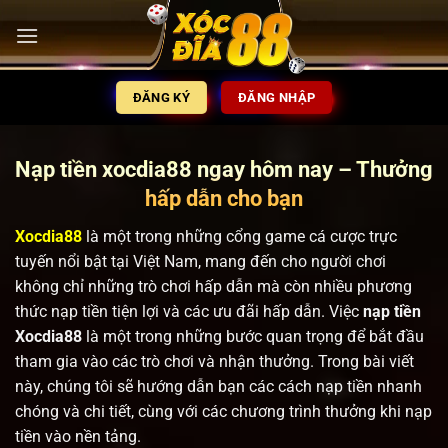
ĐĂNG KÝ
ĐĂNG NHẬP
Nạp tiền xocdia88 ngay hôm nay – Thưởng
hấp dẫn cho bạn
Xocdia88
là một trong những cổng game cá cược trực
tuyến nổi bật tại Việt Nam, mang đến cho người chơi
không chỉ những trò chơi hấp dẫn mà còn nhiều phương
thức nạp tiền tiện lợi và các ưu đãi hấp dẫn. Việc
nạp tiền
Xocdia88
là một trong những bước quan trọng để bắt đầu
tham gia vào các trò chơi và nhận thưởng. Trong bài viết
này, chúng tôi sẽ hướng dẫn bạn các cách nạp tiền nhanh
chóng và chi tiết, cùng với các chương trình thưởng khi nạp
tiền vào nền tảng.