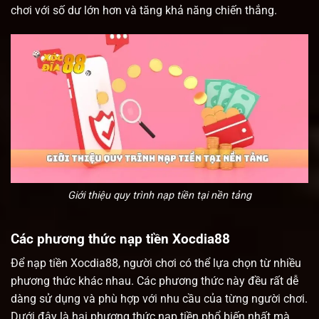
chơi với số dư lớn hơn và tăng khả năng chiến thắng.
Giới thiệu quy trình nạp tiền tại nền tảng
Các phương thức nạp tiền Xocdia88
Để nạp tiền Xocdia88, người chơi có thể lựa chọn từ nhiều
phương thức khác nhau. Các phương thức này đều rất dễ
dàng sử dụng và phù hợp với nhu cầu của từng người chơi.
Dưới đây là hai phương thức nạp tiền phổ biến nhất mà