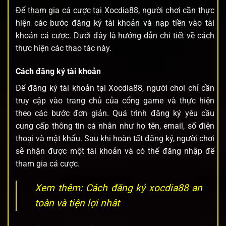
Để tham gia cá cược tại Xocdia88, người chơi cần thực
hiện các bước đăng ký tài khoản và nạp tiền vào tài
khoản cá cược. Dưới đây là hướng dẫn chi tiết về cách
thực hiện các thao tác này.
Cách đăng ký tài khoản
Để đăng ký tài khoản tại Xocdia88, người chơi chỉ cần
truy cập vào trang chủ của cổng game và thực hiện
theo các bước đơn giản. Quá trình đăng ký yêu cầu
cung cấp thông tin cá nhân như họ tên, email, số điện
thoại và mật khẩu. Sau khi hoàn tất đăng ký, người chơi
sẽ nhận được một tài khoản và có thể đăng nhập để
tham gia cá cược.
Xem thêm: Cách đăng ký xocdia88 an
toàn và tiện lợi nhât