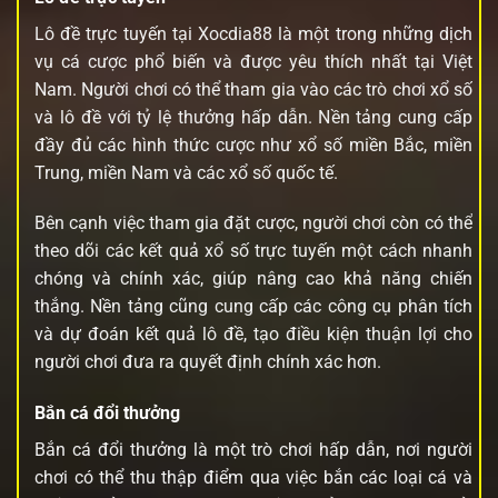
Lô đề trực tuyến tại Xocdia88 là một trong những dịch
vụ cá cược phổ biến và được yêu thích nhất tại Việt
Nam. Người chơi có thể tham gia vào các trò chơi xổ số
và lô đề với tỷ lệ thưởng hấp dẫn. Nền tảng cung cấp
đầy đủ các hình thức cược như xổ số miền Bắc, miền
Trung, miền Nam và các xổ số quốc tế.
Bên cạnh việc tham gia đặt cược, người chơi còn có thể
theo dõi các kết quả xổ số trực tuyến một cách nhanh
chóng và chính xác, giúp nâng cao khả năng chiến
thắng. Nền tảng cũng cung cấp các công cụ phân tích
và dự đoán kết quả lô đề, tạo điều kiện thuận lợi cho
người chơi đưa ra quyết định chính xác hơn.
Bắn cá đổi thưởng
Bắn cá đổi thưởng là một trò chơi hấp dẫn, nơi người
chơi có thể thu thập điểm qua việc bắn các loại cá và