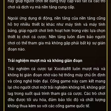
này giúp người chơi dễ dàng truy cập vào tất cả các trò
chơi và dịch vụ mà nền tảng cung cấp.
Ngoài ứng dụng di động, nền tảng của nền tảng cũng
hỗ trợ nhiều thiết bị khác như máy tính và máy tính
bảng, giúp người chơi linh hoạt hơn trong việc lựa chọn
thiết bị chơi cá cược. Nền tảng luôn đảm bảo người
chơi có thể tham gia mà không gặp phải bất kỳ sự gián
đoạn nào.
Trải nghiệm mượt mà và không gián đoạn
Trải nghiệm cá cược tại Xocdia88 luôn mượt mà và
không bị gián đoạn nhờ vào hệ thống máy chủ ổn định
và công nghệ hiện đại. Cổng game này cam kết mang
lại cho người chơi một trải nghiệm không trễ, không giật
lag trong suốt quá trình tham gia cá cược. Các trò chơi
đều được tối ưu hóa, đảm bảo tốc độ và chất lượng
không thua kém so với các cổng game quốc tế.