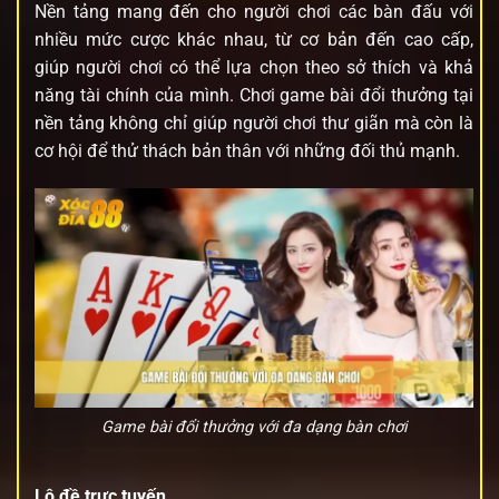
Nền tảng mang đến cho người chơi các bàn đấu với
nhiều mức cược khác nhau, từ cơ bản đến cao cấp,
giúp người chơi có thể lựa chọn theo sở thích và khả
năng tài chính của mình. Chơi game bài đổi thưởng tại
nền tảng không chỉ giúp người chơi thư giãn mà còn là
cơ hội để thử thách bản thân với những đối thủ mạnh.
Game bài đổi thưởng với đa dạng bàn chơi
Lô đề trực tuyến