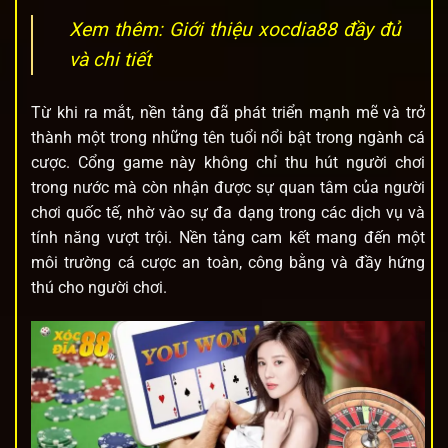
Xem thêm: Giới thiệu xocdia88 đầy đủ
và chi tiết
Từ khi ra mắt, nền tảng đã phát triển mạnh mẽ và trở
thành một trong những tên tuổi nổi bật trong ngành cá
cược. Cổng game này không chỉ thu hút người chơi
trong nước mà còn nhận được sự quan tâm của người
chơi quốc tế, nhờ vào sự đa dạng trong các dịch vụ và
tính năng vượt trội. Nền tảng cam kết mang đến một
môi trường cá cược an toàn, công bằng và đầy hứng
thú cho người chơi.