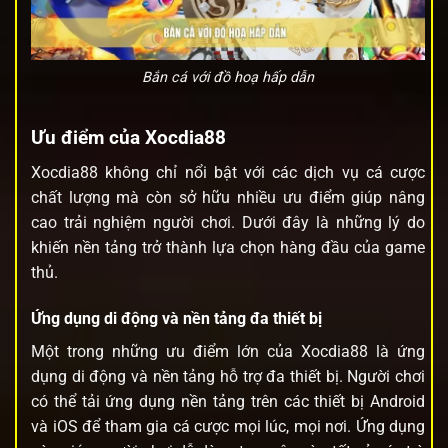
Bắn cá với đồ hoạ hấp dẫn
Ưu điểm của Xocdia88
Xocdia88 không chỉ nổi bật với các dịch vụ cá cược
chất lượng mà còn sở hữu nhiều ưu điểm giúp nâng
cao trải nghiệm người chơi. Dưới đây là những lý do
khiến nền tảng trở thành lựa chọn hàng đầu của game
thủ.
Ứng dụng di động và nền tảng đa thiết bị
Một trong những ưu điểm lớn của Xocdia88 là ứng
dụng di động và nền tảng hỗ trợ đa thiết bị. Người chơi
có thể tải ứng dụng nền tảng trên các thiết bị Android
và iOS để tham gia cá cược mọi lúc, mọi nơi. Ứng dụng