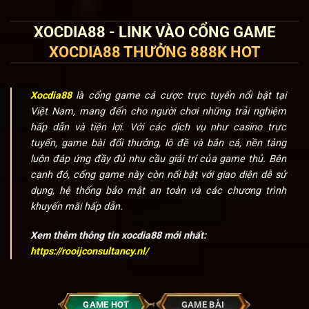
XOCDIA88 - LINK VÀO CỔNG GAME
XOCDIA88 THƯỞNG 888K HOT
Xocdia88
là cổng game cá cược trực tuyến nổi bật tại
Việt Nam, mang đến cho người chơi những trải nghiệm
hấp dẫn và tiện lợi. Với các dịch vụ như casino trực
tuyến, game bài đổi thưởng, lô đề và bắn cá, nền tảng
luôn đáp ứng đầy đủ nhu cầu giải trí của game thủ. Bên
cạnh đó, cổng game này còn nổi bật với giao diện dễ sử
dụng, hệ thống bảo mật an toàn và các chương trình
khuyến mãi hấp dẫn.
Xem thêm thông tin xocdia88 mới nhất:
https://rooijconsultancy.nl/
GAME HOT
GAME BÀI