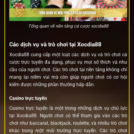
Tổng quan về nền tảng cá cược xocdia88
Các dịch vụ và trò chơi tại Xocdia88
Xocdia88 cung cấp một loạt các dịch vụ và trò chơi cá
cược trực tuyến đa dạng, phục vụ mọi sở thích và nhu
cầu của người chơi. Các trò chơi tại nền tảng không chỉ
mang lại niềm vui mà còn giúp người chơi có cơ hội
kiếm được những phần thưởng hấp dẫn.
Casino trực tuyến
Casino trực tuyến là một trong những dịch vụ chủ lực
tại Xocdia88. Người chơi có thể tham gia vào các trò
chơi như baccarat, blackjack, roulette, và nhiều trò chơi
khác trong một môi trường trực tuyến. Các trò chơi